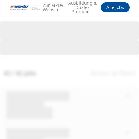
Ausbildung &
Zur MPDV
Duales
Alle Jobs
Website
Studium
42 / 42 jobs
Clear all filters