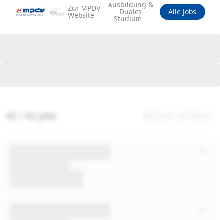
Ausbildung &
Zur MPDV
Duales
Alle Jobs
Website
Studium
42 / 42 jobs
Clear all filters