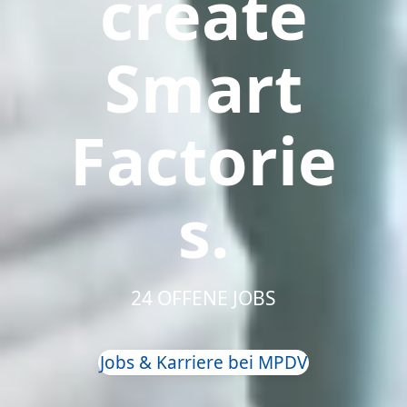
create
Smart
Factorie
s.
24 OFFENE JOBS
Jobs & Karriere bei MPDV