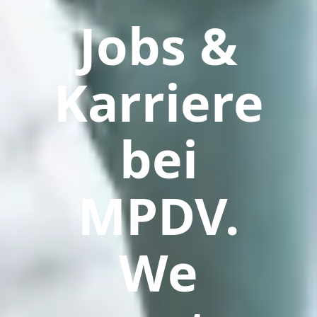
Jobs &
Karriere
bei
MPDV.
We