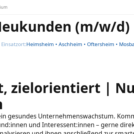
dium
Neukunden (m/w/d)
Einsatzort:
Heimsheim
Aschheim
Oftersheim
Mosb
it, zielorientiert | 
n
ür ein gesundes Unternehmenswachstum. Kommun
nd:innen und Interessent:innen – gerne direk
alysieren und ihnen anschließend zur smarten