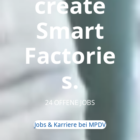
create
Smart
Factorie
s.
24 OFFENE JOBS
Jobs & Karriere bei MPDV